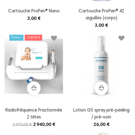
Cartouche ProPen® Nano
Cartouche ProPen® 42
aiguilles (corps)
3,00 €
3,00 €
Promo !
-530,00 €
Radiofréquence Fractionnée
Lotion GS spray pré-peeling
2 têtes
/ pré-soin
2 940,00 €
26,00 €
3 470,00 €