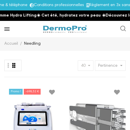
 téléphone
Conditions professionnelles
Règlement en 3x sans fra
ydra Lifting
☀️ Cet été, hydratez votre peau
☀️
Découvrez la gam
Accueil
Needling
40
Pertinence
Promo !
-698,52 €