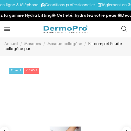
ligne & téléphone
Conditions professionnelles
Règlement en 3x 
la gamme Hydra Lifting
☀️ Cet été, hydratez votre peau
☀️
Découv
Accueil
Masques
Masque collagène
Kit complet Feuille
collagène pur
Promo !
-12,00 €