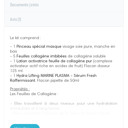
Documents joints
Avis
(1)
Le kit comprend :
- 1
Pinceau spécial masque
visage soie pure, manche en
bois
- 5
Feuilles collagène imbibées
de collagène soluble
- 1
Lotion activatrice feuille de collagène pur
(complexe
activateur actif riche en acides de fruit) Flacon doseur
125 ml.
- 1
Hydra Lifting MARINE PLASMA - Sérum Fresh
Raffermissant.
Flacon pipette de 50ml
Propriétés :
Les Feuilles de Collagène :
- Elles travaillent à deux niveaux pour une hydratation
immédiate et à long terme
- Elles soulagent l'irritation de la peau de façon rapide
- Elles relâchent des éléments nutritifs directement à
travers la peau