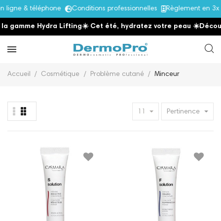
igne & téléphone
Conditions professionnelles
Règlement en 3x s
a gamme Hydra Lifting
☀️ Cet été, hydratez votre peau
☀️
Découvr
Accueil
Cosmétique
Problème cutané
Minceur
11
Pertinence