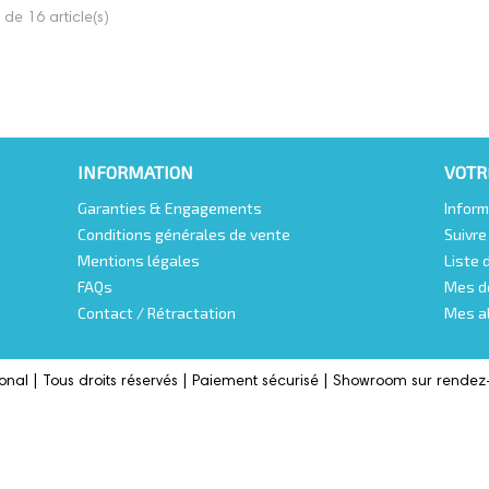
de 16 article(s)
INFORMATION
VOTR
Garanties & Engagements
Inform
Conditions générales de vente
Suivr
Mentions légales
Liste 
FAQs
Mes d
Contact / Rétractation
Mes a
onal |
Tous droits réservés | Paiement sécurisé | Showroom sur rendez