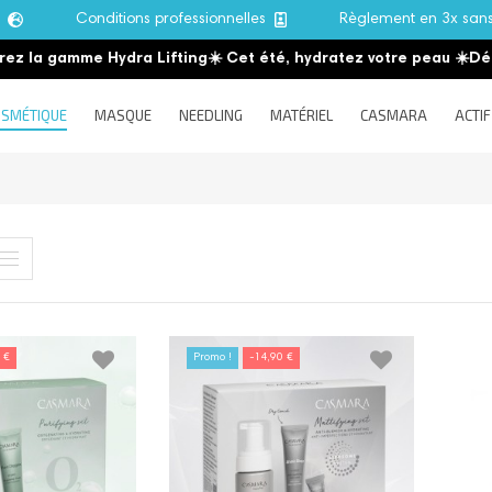
e
Conditions professionnelles
Règlement en 3x san
la gamme Hydra Lifting
☀️ Cet été, hydratez votre peau
☀️
Découv
SMÉTIQUE
MASQUE
NEEDLING
MATÉRIEL
CASMARA
ACTIF
 €
Promo !
-14,90 €