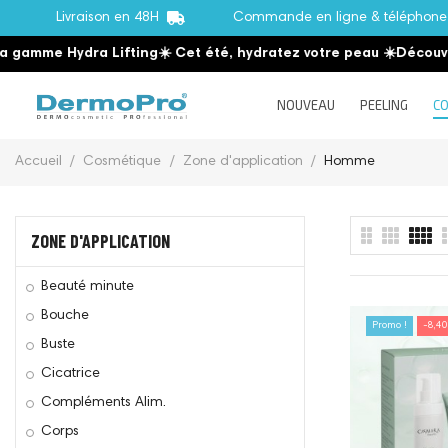
Livraison en 48H
Commande en ligne & téléphon
amme Hydra Lifting
☀️ Cet été, hydratez votre peau
☀️
Découvrez 
NOUVEAU
PEELING
CO
Accueil
Cosmétique
Zone d'application
Homme
ZONE D'APPLICATION
Beauté minute
Bouche
Promo !
-8,40
Buste
Cicatrice
Compléments Alim.
Corps