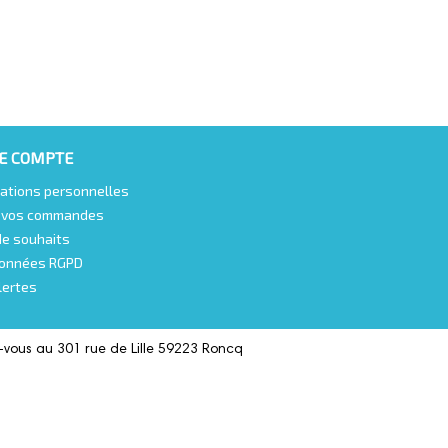
E COMPTE
ations personnelles
e vos commandes
de souhaits
onnées RGPD
lertes
-vous au 301 rue de Lille 59223 Roncq