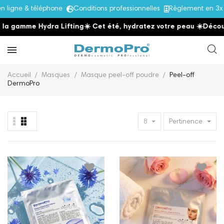
igne & téléphone
Conditions professionnelles
Règlement en 3x s
 gamme Hydra Lifting
☀️ Cet été, hydratez votre peau
☀️
Découvre
Accueil
Masques
Masque peel-off poudre
Peel-off
DermoPro
8
Pertinence