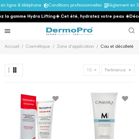
 ligne & téléphone
Conditions professionnelles
Règlement en 3x
 la gamme Hydra Lifting
☀️ Cet été, hydratez votre peau
☀️
Décou
Accueil
Cosmétique
Zone d'application
Cou et décolleté
10
Pertinence