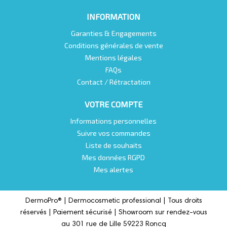
INFORMATION
Garanties & Engagements
Conditions générales de vente
Mentions légales
FAQs
Contact / Rétractation
VOTRE COMPTE
Informations personnelles
Suivre vos commandes
Liste de souhaits
Mes données RGPD
Mes alertes
DermoPro® |
Dermocosmetic professional |
Tous droits
réservés | Paiement sécurisé | Showroom sur rendez-vous
au 301 rue de Lille 59223 Roncq