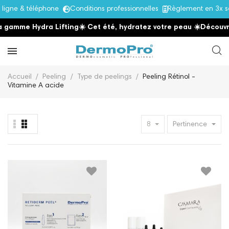
gne & téléphone
Conditions professionnelles
Règlement en 3x sa
 gamme Hydra Lifting
☀️ Cet été, hydratez votre peau
☀️
Découvre
Accueil
Peeling
Type de peelings
Peeling Rétinol -
Vitamine A acide
8
Pertinence