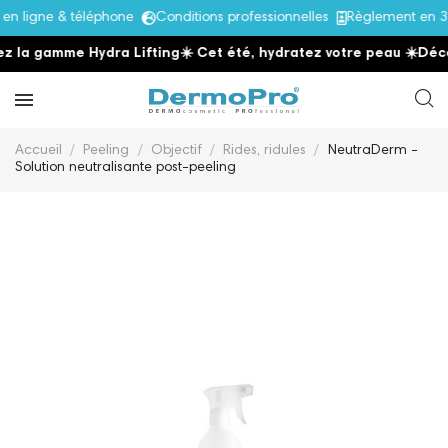
 ligne & téléphone
Conditions professionnelles
Règlement en 3x
 la gamme Hydra Lifting
☀️ Cet été, hydratez votre peau
☀️
Décou
Accueil
Peeling
Objectif
Rides, ridules
NeutraDerm -
Solution neutralisante post-peeling