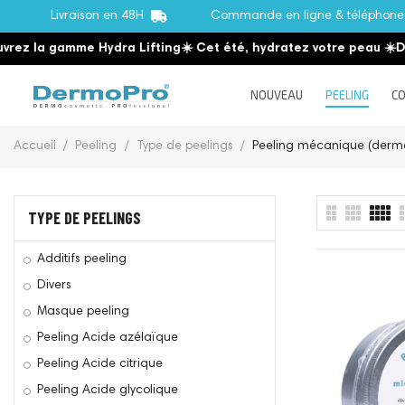
Livraison en 48H
Commande en ligne & téléphon
ez la gamme Hydra Lifting
☀️ Cet été, hydratez votre peau
☀️
Dé
NOUVEAU
PEELING
CO
Accueil
Peeling
Type de peelings
Peeling mécanique (derm
TYPE DE PEELINGS
Additifs peeling
Divers
Masque peeling
Peeling Acide azélaïque
Peeling Acide citrique
Peeling Acide glycolique