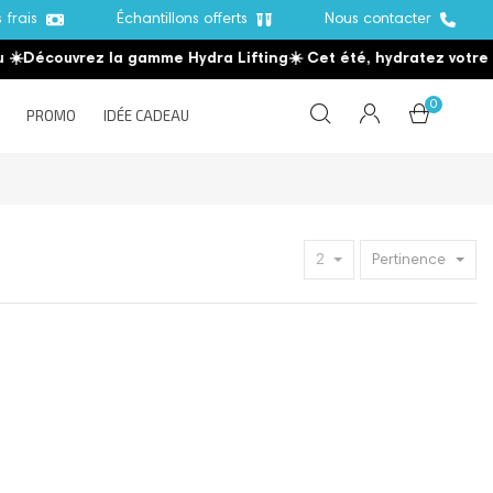
s frais
Échantillons offerts
Nous contacter
☀️
Découvrez la gamme Hydra Lifting
☀️ Cet été, hydratez votre 
0
PROMO
IDÉE CADEAU
2
Pertinence