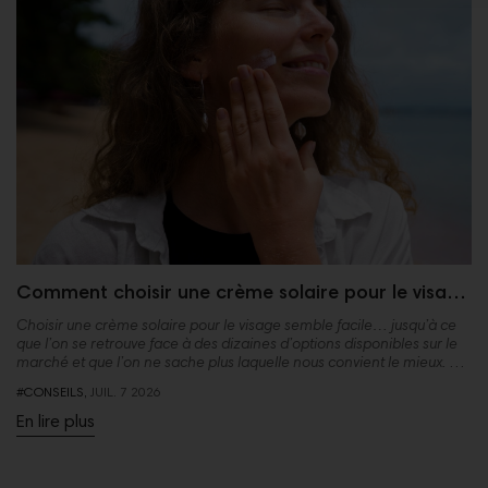
Comment choisir une crème solaire pour le visage
en fonction de votre type de peau. Le guide
Choisir une crème solaire pour le visage semble facile… jusqu’à ce
complet pour ne pas se tromper
que l’on se retrouve face à des dizaines d’options disponibles sur le
marché et que l’on ne sache plus laquelle nous convient le mieux. En
réalité, il n’existe pas d’indice SPF parfait pour tout le monde, mais
#CONSEILS,
JUIL.
7
2026
seulement celui qui correspond à votre peau et à votre mode de vie.
Et c’est souvent là que réside l’erreur.
En lire plus