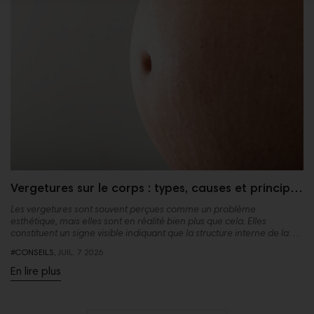
Vergetures sur le corps : types, causes et principes
actifs cosmétiques qui aident à les traiter
Les vergetures sont souvent perçues comme un problème
esthétique, mais elles sont en réalité bien plus que cela. Elles
constituent un signe visible indiquant que la structure interne de la
peau a subi une altération, plus précisément au niveau du tissu
#CONSEILS,
JUIL.
7
2026
conjonctif.
En lire plus