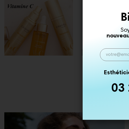
B
So
nouveaut
Esthétic
03 
Découvrez 
et en