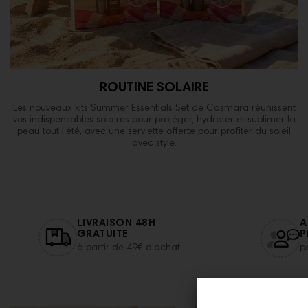
ROUTINE SOLAIRE
Les nouveaux kits Summer Essentials Set de Casmara réunissent
vos indispensables solaires pour protéger, hydrater et sublimer la
peau tout l’été, avec une serviette offerte pour profiter du soleil
avec style.
LIVRAISON 48H
A
GRATUITE
P
à partir de 49€ d'achat
p