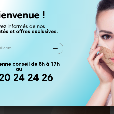
ienvenue !
yez informés de nos
és et offres exclusives.
trending_flat
ienne conseil de 8h à 17h
au
Blog | Casmara & DermoPro
20 24 24 26
les astuces et recommandations essentielles pour maintenir une pea
 bonne santé, et restez informé(e) des nouveautés sur notre blog spéci