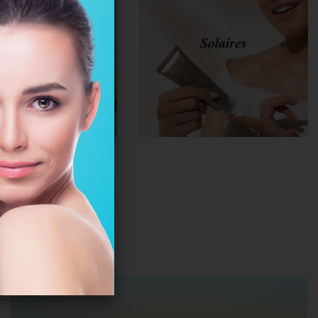
u éclatante
alisé.