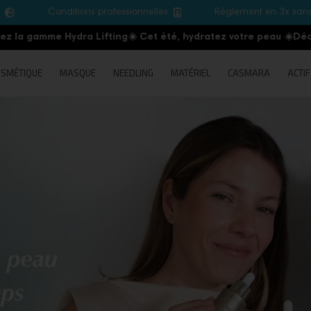
e
Conditions professionnelles
Règlement en 3x san
me Hydra Lifting
☀️ Cet été, hydratez votre peau
☀️
Découvrez la
SMÉTIQUE
MASQUE
NEEDLING
MATÉRIEL
CASMARA
ACTIF