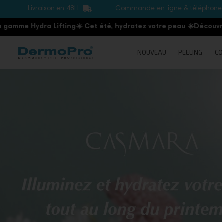
Livraison en 48H
Commande en ligne & téléphon
ydra Lifting
☀️ Cet été, hydratez votre peau
☀️
Découvrez la gam
NOUVEAU
PEELING
CO