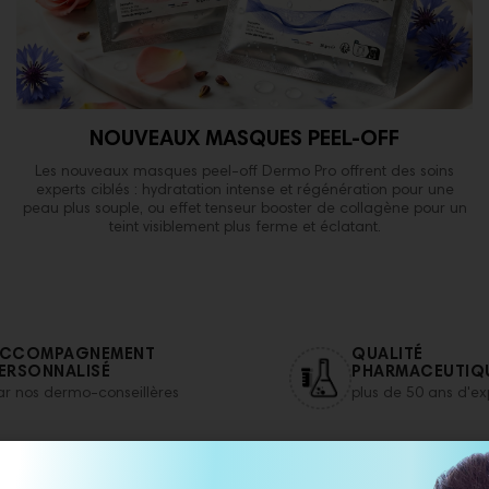
NOUVEAUX MASQUES PEEL-OFF
Les nouveaux masques peel-off Dermo Pro offrent des soins
experts ciblés : hydratation intense et régénération pour une
peau plus souple, ou effet tenseur booster de collagène pour un
teint visiblement plus ferme et éclatant.
CCOMPAGNEMENT
QUALITÉ
ERSONNALISÉ
PHARMACEUTIQ
ar nos dermo-conseillères
plus de 50 ans d'e