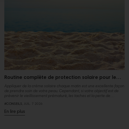
Routine complète de protection solaire pour le
visage : comment se protéger du soleil ?
Appliquer de la crème solaire chaque matin est une excellente façon
de prendre soin de votre peau. Cependant, si votre objectif est de
prévenir le vieillissement prématuré, les taches et la perte de
fermeté, sachez qu’une photoprotection complète du visage va bien
#CONSEILS,
JUIL.
7
2026
au-delà de l’utilisation d’un indice SPF élevé.
En lire plus