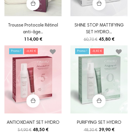
Trousse Protocole Rétinol
SHINE STOP MATTIFYING
anti-âge...
SET HYDRO...
114,00 €
45,80 €
60,70 €
Promo !
-6,40 €
Promo !
-8,40 €
ANTIOXIDANT SET HYDRO
PURIFYING SET HYDRO
48,50 €
39,90 €
54,90 €
48,30 €