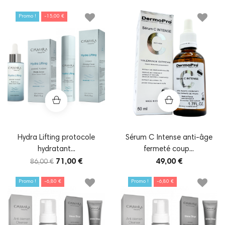
Promo !
-15,00 €
Hydra Lifting protocole
Sérum C Intense anti-âge
hydratant...
fermeté coup...
71,00 €
49,00 €
86,00 €
Promo !
-6,80 €
Promo !
-6,80 €