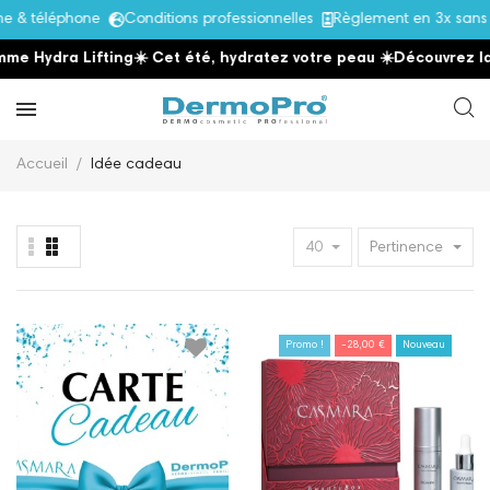
téléphone
Conditions professionnelles
Règlement en 3x sans frai
dra Lifting
☀️ Cet été, hydratez votre peau
☀️
Découvrez la gamm
Accueil
Idée cadeau
40
Pertinence
Promo !
-28,00 €
Nouveau