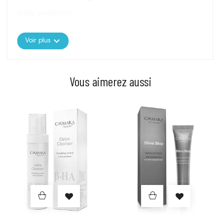
Actifs significatifs
DS (Zinc liposomé)
: principe actif séborégulateur intelligent
sélectif, zinc encapsulé dans des liposomes qui agit de manière
expand_more
sélective en réduisant la sécrétion de sébum et en apportant un
Voir plus
effet matifiant à la peau.
QUORA TECH
: principe actif qui agit comme équilibrant microbien
en apportant un effet anti-imperfections.
Vous aimerez aussi
RÉTINOL-V
: le rétinol végan également connu comme bakuchiol
est un principe actif aux propriétés anti-âge. C’est l’alternative
naturelle au rétinol aux résultats anti-âge très similaires mais
avec l’avantage d’être toléré par tous les types de peaux, en
particulier les peaux présentant des imperfections, et il peut être
Prix
Prix
utilisé même pendant la journée.
ACIDE HYALURONIQUE
: principe actif hydratant présent
naturellement dans la peau. Une substance de grande valeur qui
se distingue par sa haute capacité à attirer et à retenir l’eau, tout
en renforçant la couche hydrolipidique afin que la peau maintienne
son niveau d’hydratation correct et apparaisse fraîche et
intensément hydratée.