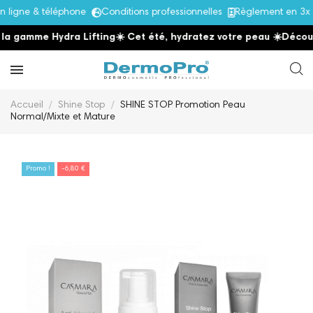
igne & téléphone
Conditions professionnelles
Règlement en 3x s
a gamme Hydra Lifting
☀️ Cet été, hydratez votre peau
☀️
Découvr
Accueil
Shine Stop
SHINE STOP Promotion Peau
Normal/Mixte et Mature
Promo !
-6,80 €