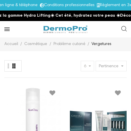
ligne & téléphone
Conditions professionnelles
Règlement en 3x 
la gamme Hydra Lifting
☀️ Cet été, hydratez votre peau
☀️
Découv
Accueil
Cosmétique
Problème cutané
Vergetures
6
Pertinence