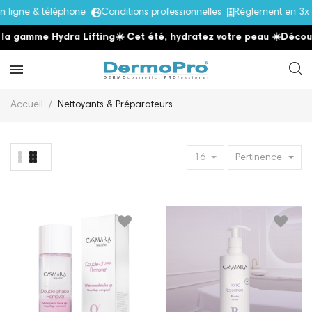
igne & téléphone
Conditions professionnelles
Règlement en 3x s
 gamme Hydra Lifting
☀️ Cet été, hydratez votre peau
☀️
Découvre
Accueil
Nettoyants & Préparateurs
16
Pertinence