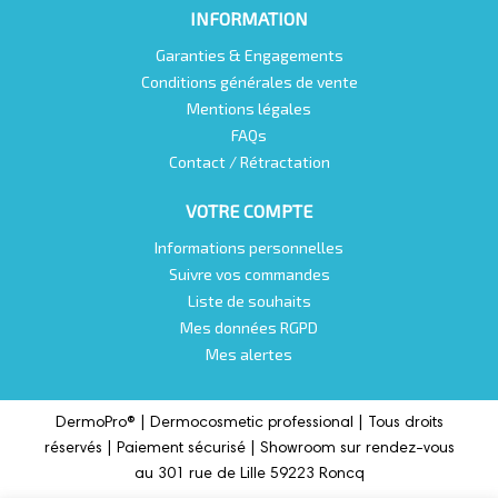
INFORMATION
Garanties & Engagements
Conditions générales de vente
Mentions légales
FAQs
Contact / Rétractation
VOTRE COMPTE
Informations personnelles
Suivre vos commandes
Liste de souhaits
Mes données RGPD
Mes alertes
DermoPro® |
Dermocosmetic professional |
Tous droits
réservés | Paiement sécurisé | Showroom sur rendez-vous
au 301 rue de Lille 59223 Roncq