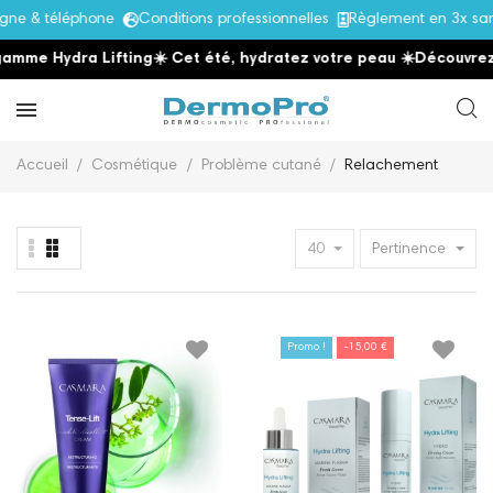
& téléphone
Conditions professionnelles
Règlement en 3x sans f
 Hydra Lifting
☀️ Cet été, hydratez votre peau
☀️
Découvrez la g
Accueil
Cosmétique
Problème cutané
Relachement
40
Pertinence
Promo !
-15,00 €