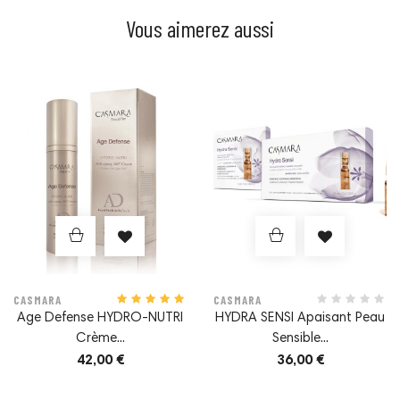
Vous aimerez aussi
Actifs
Prix
Prix
RÉTINOL PUR (0,15%) :
C'est l'actif anti-âge par
excellence, présent dans les cosmétiques et les
traitements médico-esthétiques depuis plus de 40 ans.
D'importantes études scientifiques et publications
médicales confirment son efficacité dans le traitement
des problèmes que le passage du temps cause à notre
peau. S'il est vrai que son utilisation était associée dans le
passé à des réactions cutanées telles que l'irritation ou la
desquamation, aujourd'hui ces problèmes ont été résolus
et il est l'allié indispensable dans la lutte contre les signes
du vieillissement...
CASMARA
CASMARA
Age Defense HYDRO-NUTRI
HYDRA SENSI Apaisant Peau
SQUALANE :
Il s'agit d'un composé organique
Crème...
Sensible...
naturel aux propriétés hautement hydratantes, qui aide à
42,00 €
36,00 €
conserver l'humidité de la peau. Il accélère le processus
de renouvellement cellulaire et permet ainsi à la peau