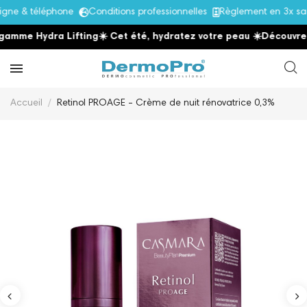
 & téléphone
Conditions professionnelles
Règlement en 3x sans 
e Hydra Lifting
☀️ Cet été, hydratez votre peau
☀️
Découvrez la 
Accueil
Retinol PROAGE - Crème de nuit rénovatrice 0,3%