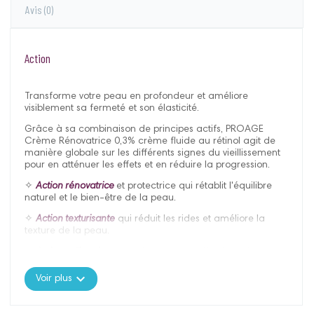
Avis
(0)
Action
Transforme votre peau en profondeur et améliore
visiblement sa fermeté et son élasticité.
Grâce à sa combinaison de principes actifs, PROAGE
Crème Rénovatrice 0,3% crème fluide au rétinol agit de
manière globale sur les différents signes du vieillissement
pour en atténuer les effets et en réduire la progression.
✧
Action rénovatrice
et protectrice qui rétablit l'équilibre
naturel et le bien-être de la peau.
✧
Action texturisante
qui réduit les rides et améliore la
texture de la peau.
✧
Action raffermissante
qui augmente l'élasticité de la
peau.
expand_more
Voir plus
✧
Action éclaircissante
qui unifie le teint et apporte de la
luminosité.