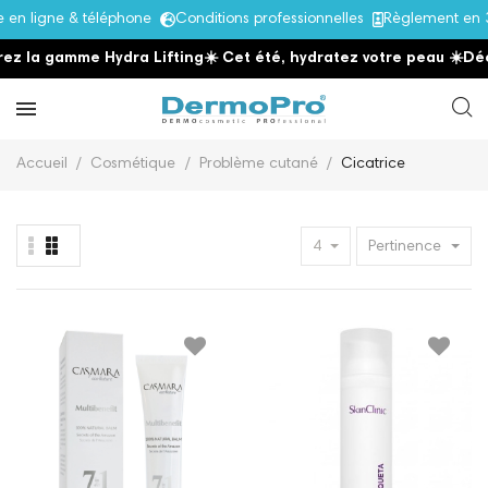
n ligne & téléphone
Conditions professionnelles
Règlement en 3
z la gamme Hydra Lifting
☀️ Cet été, hydratez votre peau
☀️
Déc
Accueil
Cosmétique
Problème cutané
Cicatrice
4
Pertinence