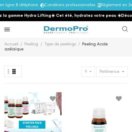
ligne & téléphone
Conditions professionnelles
Règlement en 3x 
la gamme Hydra Lifting
☀️ Cet été, hydratez votre peau
☀️
Découv
Accueil
Peeling
Type de peelings
Peeling Acide
azélaïque
9
Pertinence