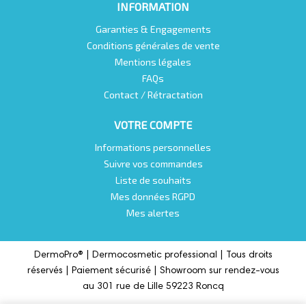
INFORMATION
Garanties & Engagements
Conditions générales de vente
Mentions légales
FAQs
Contact / Rétractation
VOTRE COMPTE
Informations personnelles
Suivre vos commandes
Liste de souhaits
Mes données RGPD
Mes alertes
DermoPro® |
Dermocosmetic professional |
Tous droits
réservés | Paiement sécurisé | Showroom sur rendez-vous
au 301 rue de Lille 59223 Roncq