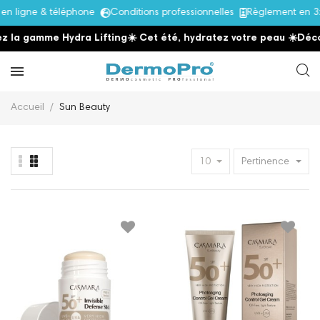
ligne & téléphone
Conditions professionnelles
Règlement en 3x 
la gamme Hydra Lifting
☀️ Cet été, hydratez votre peau
☀️
Découv
Accueil
Sun Beauty
10
Pertinence