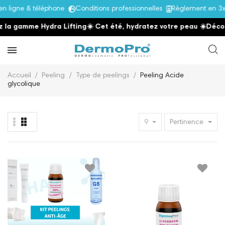
ligne & téléphone
Conditions professionnelles
Règlement en 3x 
la gamme Hydra Lifting
☀️ Cet été, hydratez votre peau
☀️
Découv
Accueil
Peeling
Type de peelings
Peeling Acide
glycolique
9
Pertinence