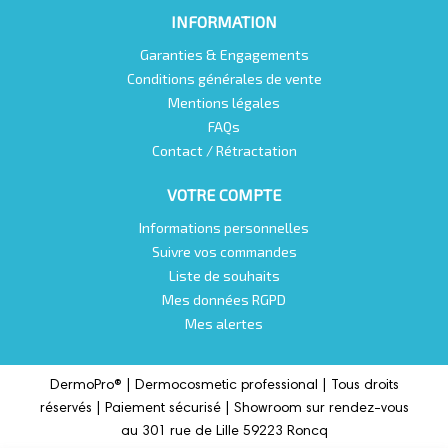
INFORMATION
Garanties & Engagements
Conditions générales de vente
Mentions légales
FAQs
Contact / Rétractation
VOTRE COMPTE
Informations personnelles
Suivre vos commandes
Liste de souhaits
Mes données RGPD
Mes alertes
DermoPro® |
Dermocosmetic professional |
Tous droits
réservés | Paiement sécurisé | Showroom sur rendez-vous
au 301 rue de Lille 59223 Roncq