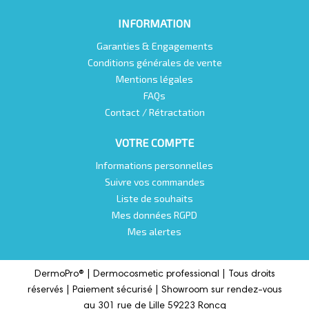
INFORMATION
Garanties & Engagements
Conditions générales de vente
Mentions légales
FAQs
Contact / Rétractation
VOTRE COMPTE
Informations personnelles
Suivre vos commandes
Liste de souhaits
Mes données RGPD
Mes alertes
DermoPro® |
Dermocosmetic professional |
Tous droits
réservés | Paiement sécurisé | Showroom sur rendez-vous
au 301 rue de Lille 59223 Roncq