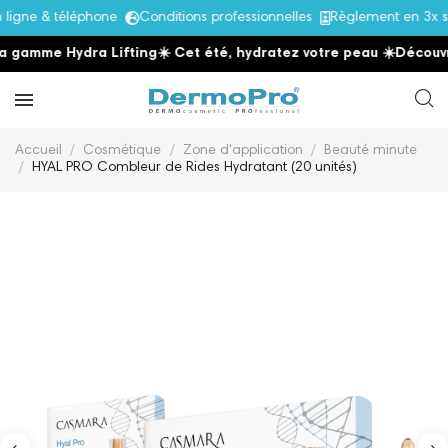
gne & téléphone
Conditions professionnelles
Règlement en 3x sa
gamme Hydra Lifting
☀️ Cet été, hydratez votre peau
☀️
Découvrez
Accueil
Cosmétique
Zone d'application
Beauté minute
HYAL PRO Combleur de Rides Hydratant (20 unités)