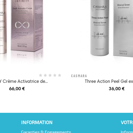
CASMARA
Y Crème Activatrice de...
Three Action Peel Gel exf
66,00 €
36,00 €
INFORMATION
VOTR
E :
anti-fatigue et enlumineur chronocosmétique.
Garanties & Engagements
Inform