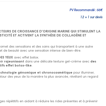
PV Recommandé : 66€
12 + 1 sur devis
TEURS DE CROISSANCE D'ORIGINE MARINE QUI STIMULENT LA
STICITÉ ET ACTIVENT LA SYNTHÈSE DE COLLAGÈNE ET
romet des sensations et des soins qui transportent à une autre
 et de beauté avec une sensation intense de bien-être.
ES YEUX
avec effet botox.
ir rajeunissant
dans une délicate texture gel-crème avec
des
ifs effet botox-like
.
echnologie génomique et chronocosmétique
pour illuminer,
contour des yeux de la manière la plus avancée, révélant un regard
es répétitifs en aidant à réduire les rides présentes et à prévenir