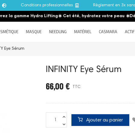
e
Conditions professionnelles
Règlement en 3x san
a gamme Hydra Lifting
☀️ Cet été, hydratez votre peau
☀️
Découvr
SMÉTIQUE
MASQUE
NEEDLING
MATÉRIEL
CASMARA
ACTIF
ITY Eye Sérum
INFINITY Eye Sérum
66,00 €
TTC
Ajouter au panier