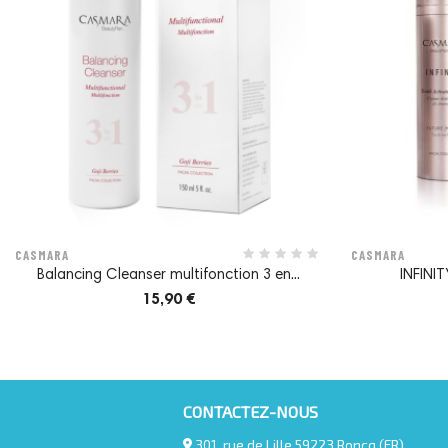
CASMARA
CASMARA
Balancing Cleanser multifonction 3 en...
INFINIT
15,90 €
Actifs significatifs
CONTACTEZ-NOUS
ARBRE À SOI
301, rue de Lille 59223 Roncq (FR)