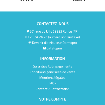
CONTACTEZ-NOUS
Résultats :
• Ovale du visage redéfini.
301, rue de Lille 59223 Roncq (FR)
03.20.24.24.26 (numéro non surtaxé)
• Menton, cou et poitrine liftés.
Devenir distributeur Dermopro
• La peau est ferme, plus souple, repulpée et redensifiée
Catalogue
• Rides lissées, peau intensément hydratée.
INFORMATION
Ingrédients actifs :
Garanties & Engagements
Conditions générales de vente
Mentions légales
FAQs
3D TENSEUR: effet lifting :
ingrédient actif qui
Contact / Rétractation
restructure la matrice cutanée de façon similaire à celle
d’une peau jeune, en agissant directement au cœur des
VOTRE COMPTE
cellules. Permet d’améliorer l’organisation du réseau de
collagène et renforcer la jonction dermo-épidermique