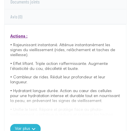
Documents joints
Avis
(0)
Actions :
• Rajeunissant instantané. Atténue instantanément les
signes du vieillissement (rides, relâchement et taches de
vieillesse).
• Effet liftant. Triple action raffermissante. Augmente
l’élasticité du cou, décolleté et buste.
• Combleur de rides. Réduit leur profondeur et leur
longueur.
• Hydratant longue durée. Action au cœur des cellules
pour une hydratation intense et durable tout en nourrissant
la peau, en prévenant les signes de vieillissement.
• Unifie le teint. Répare et protège face au photo-
vieillissement, contribue à réduire et prévenir les taches
brunes. Maintient l'apparence jeune du cou, du décolleté
et du buste.
expand_more
Voir plus