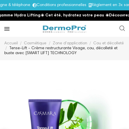
e & téléphone
Conditions professionnelles
Règlement en 3x sans 
me Hydra Lifting
☀️ Cet été, hydratez votre peau
☀️
Découvrez la
Accueil
Cosmétique
Zone d'application
Cou et décolleté
Tense-Lift - Crème restructurante Visage, cou, décolleté et
buste avec [SMART LIFT] TECHNOLOGY