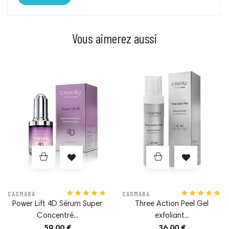
Vous aimerez aussi
Prix
Prix
CASMARA
CASMARA
Power Lift 4D Sérum Super
Three Action Peel Gel
Concentré...
exfoliant...
59,00 €
36,00 €