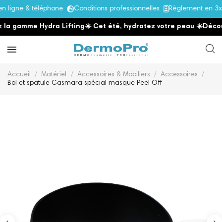
ligne & téléphone
Conditions professionnelles
Règlement en 3x 
la gamme Hydra Lifting
☀️ Cet été, hydratez votre peau
☀️
Découv
Accueil
Matériel
Accessoires & Mobiliers
Accessoires
Bol et spatule Casmara spécial masque Peel Off