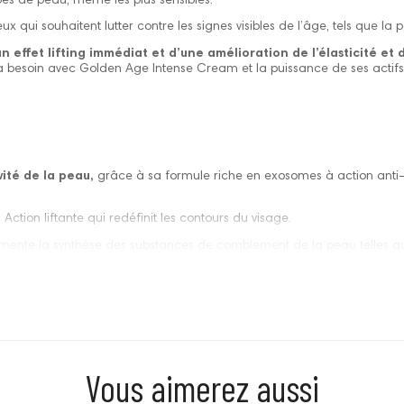
ypes de peau, même les plus sensibles.
ux qui souhaitent lutter contre les signes visibles de l’âge, tels que la 
n effet lifting immédiat et d’une amélioration de l’élasticité et 
le a besoin avec Golden Age Intense Cream et la puissance de ses actifs
vité de la peau,
grâce à sa formule riche en exosomes à action anti
” Action liftante qui redéfinit les contours du visage.
ente la synthèse des substances de comblement de la peau telles que l
obiome cutané
(barrière naturelle de la peau).
nt, énergise et revitalise
la peau.
Vous aimerez aussi