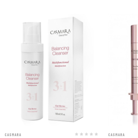
✔︎
Réactive la longé
vieillissement)
.
✔︎
Effet “Botox-Like
.
Prix
Prix
✔︎
Redensifiant.
Augm
✔︎
Renforce le micr
✔︎
Nourrit intenséme
CASMARA
CASMARA