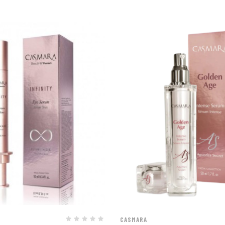
vité de la peau,
grâce à sa formule riche en exosomes à action anti
” Action liftante qui redéfinit les contours du visage.
Prix
ente la synthèse des substances de comblement de la peau telles que l
obiome cutané
(barrière naturelle de la peau).
nt, énergise et revitalise
la peau.
CASMARA