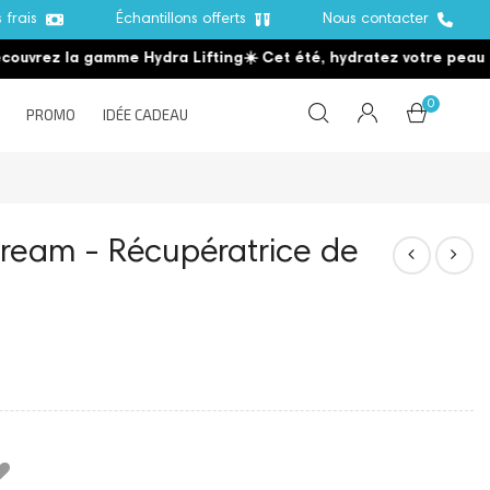
s frais
Échantillons offerts
Nous contacter
ez la gamme Hydra Lifting
☀️ Cet été, hydratez votre peau
☀️
Déc
0
PROMO
IDÉE CADEAU
ream - Récupératrice de