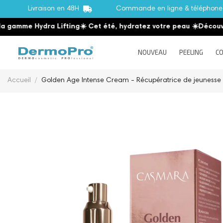
Livraison en 48H
Commande en ligne & téléphon
me Hydra Lifting
☀️ Cet été, hydratez votre peau
☀️
Découvrez la
NOUVEAU
PEELING
CO
Accueil
Golden Age Intense Cream - Récupératrice de jeunesse