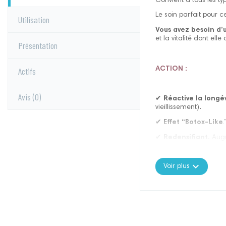
Convient à tous les t
Le soin parfait pour ce
Utilisation
Vous avez besoin d’u
et la vitalité dont el
Présentation
Actifs
ACTION :
Avis
(0)
✔︎
Réactive la longé
vieillissement)
.
✔︎
Effet “Botox-Like
.
✔︎
Redensifiant.
Augm
✔︎
Renforce le micr
expand_more
Voir plus
✔︎
Nourrit intenséme
RÉSULTATS :