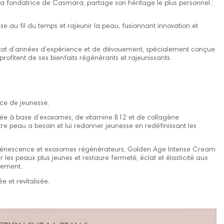
 fondatrice de Casmara, partage son héritage le plus personnel :
e au fil du temps et rajeunir la peau, fusionnant innovation et
ltat d’années d’expérience et de dévouement, spécialement conçue
profitent de ses bienfaits régénérants et rajeunissants.
ice de jeunesse.
lée à base d’exosomes, de vitamine B12 et de collagène
tre peau a besoin et lui redonner jeunesse en redéfinissant les
-sénescence et exosomes régénérateurs, Golden Age Intense Cream
r les peaux plus jeunes et restaure fermeté, éclat et élasticité aux
ssement.
e et revitalisée.