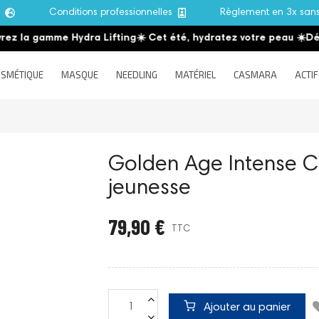
e
Conditions professionnelles
Règlement en 3x san
 gamme Hydra Lifting
☀️ Cet été, hydratez votre peau
☀️
Découvr
SMÉTIQUE
MASQUE
NEEDLING
MATÉRIEL
CASMARA
ACTIF
Golden Age Intense C
jeunesse
79,90 €
TTC
Ajouter au panier