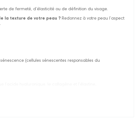
perte de fermeté, d’élasticité ou de définition du visage.
de la texture de votre peau ?
Redonnez à votre peau l’aspect
.
-sénescence (cellules sénescentes responsables du
’acide hyaluronique, le collagène et l’élastine
.