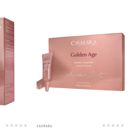
-sénescence (cellules sénescentes responsables du
Prix
’acide hyaluronique, le collagène et l’élastine
.
CASMARA