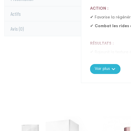
ACTION :
Actifs
✔︎ Favorise la régénér
✔︎
Combat les rides
e
Avis
(0)
RÉSULTATS :
✔︎ Rajeunit la texture 
✔︎
Une peau soignée,
expand_more
Voir plus
✔︎
Protège et équili
Prix
Prix