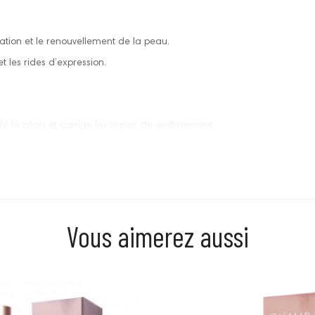
ation et le renouvellement de la peau.
t les rides d’expression.
de la peau et corrige les signes de vieillissement.
 revitalisée
éclatante et visiblement rajeunie.
bre
la peau pour qu’elle reste intensément soignée et pleine de vie, et 
Vous aimerez aussi
Prix