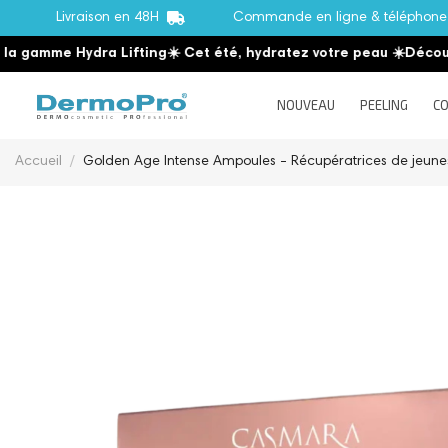
Livraison en 48H
Commande en ligne & téléphon
mme Hydra Lifting
☀️ Cet été, hydratez votre peau
☀️
Découvrez 
NOUVEAU
PEELING
CO
Accueil
Golden Age Intense Ampoules - Récupératrices de jeune