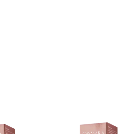
qu’elle retrouve sa jeunesse.
Prix