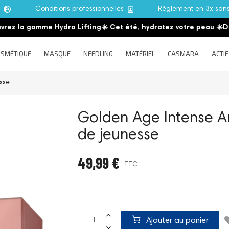
e
Conditions professionnelles
Règlement en 3x san
la gamme Hydra Lifting
☀️ Cet été, hydratez votre peau
☀️
Découv
SMÉTIQUE
MASQUE
NEEDLING
MATÉRIEL
CASMARA
ACTIF
sse
Golden Age Intense A
de jeunesse
49,99 €
TTC
Ajouter au panier