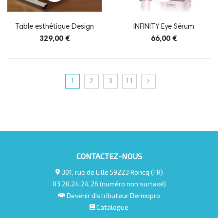
Table esthétique Design
INFINITY Eye Sérum
329,00 €
66,00 €
1
2
3
11
CONTACTEZ-NOUS
301, rue de Lille 59223 Roncq (FR)
03.20.24.24.26 (numéro non surtaxé)
Devenir distributeur Dermopro
Catalogue