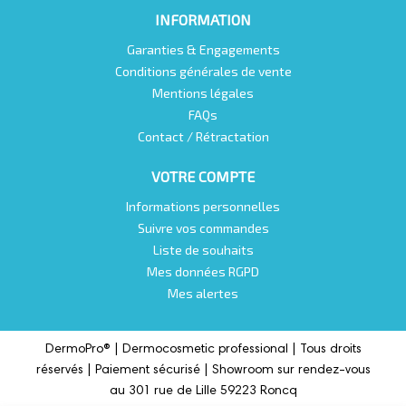
INFORMATION
Garanties & Engagements
Conditions générales de vente
Mentions légales
FAQs
Contact / Rétractation
VOTRE COMPTE
Informations personnelles
Suivre vos commandes
Liste de souhaits
Mes données RGPD
Mes alertes
DermoPro® |
Dermocosmetic professional |
Tous droits
réservés | Paiement sécurisé | Showroom sur rendez-vous
au 301 rue de Lille 59223 Roncq