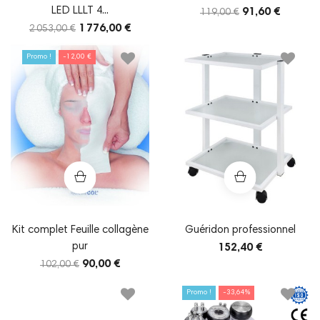
LED LLLT 4...
91,60 €
119,00 €
1 776,00 €
2 053,00 €
Promo !
-12,00 €
Kit complet Feuille collagène
Guéridon professionnel
pur
152,40 €
90,00 €
102,00 €
Promo !
-33,64%