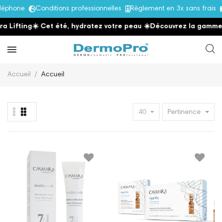
hone
Conditions professionnelles
Règlement en 3x sans frais
Éch
ing
☀️ Cet été, hydratez votre peau
☀️
Découvrez la gamme Hydra 
Accueil
Accueil
40
Pertinence