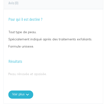
Avis
(0)
Pour qui il est destiné ?
Tout type de peau.
Spécialement indiqué après des traitements exfoliants.
Formule unisexe.
Résultats
Peau rénovée et apaisée.
Actifs significatifs
expand_more
Voir plus
GRAINES DE LIN :
L'huile de graines de lin, riche