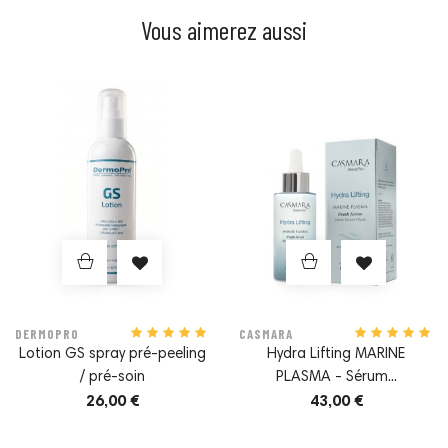
Vous aimerez aussi
en acides gras oméga-3, en vitamines et en antioxydants,
possède des propriétés hydratantes et nourrissantes. Elle
hydrate en profondeur, adoucit la peau et aide à
préserver son élasticité. De plus, ses propriétés anti-
Prix
Prix
inflammatoires peuvent aider à apaiser les peaux irritées
ou sensibles.
EXTRAIT D'ALOE VERA :
L'aloe vera est un
ingrédient cosmétique qui présente de multiples bienfaits
pour la peau. Il aide à apaiser les irritations cutanées, à
réduire les inflammations, à soulager la peau après une
exposition au soleil et possède une action cicatrisante
efficace.
DERMOPRO
CASMARA
Lotion GS spray pré-peeling
Hydra Lifting MARINE
EXTRAIT D'ALGUES MARINES :
Un ingrédient
/ pré-soin
PLASMA - Sérum...
26,00 €
43,00 €
naturel aux propriétés hydratantes, antioxydantes et
nourrissantes. Un super aliment pour la peau riche en
minéraux et en vitamines : il augmente l'hydratation, aide