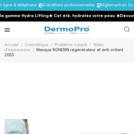
gne & téléphone
Conditions professionnelles
Règlement en 3x sa
gamme Hydra Lifting
☀️ Cet été, hydratez votre peau
☀️
Découvrez
Accueil
Cosmétique
Problème cutané
Rides
d'expressions
Masque RGNERIN régénérateur et anti-irritant
2055