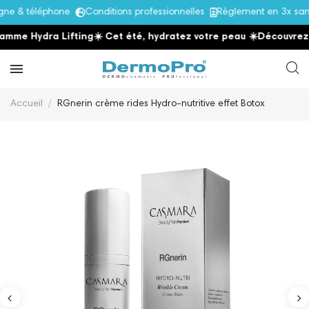
ne & téléphone
Conditions professionnelles
Règlement en 3x sans
mme Hydra Lifting
☀️ Cet été, hydratez votre peau
☀️
Découvrez l
Accueil
RGnerin crème rides Hydro-nutritive effet Botox