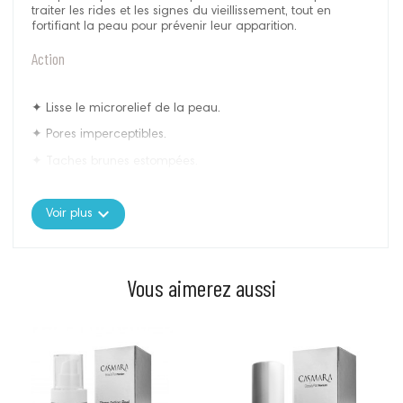
traiter les rides et les signes du vieillissement, tout en
fortifiant la peau pour prévenir leur apparition.
Action
✦ Lisse le microrelief de la peau.
✦ Pores imperceptibles.
✦ Taches brunes estompées.
✦ Teint lumineux et unifié.
expand_more
Voir plus
✦ Lisse les rides, les ridules et les imperfections de la peau.
✦ Renforce la peau contre les signes du vieillissement.
Vous aimerez aussi
Résultats
Prix
Prix
✧ Visage détendu, décontracté, avec les rides et les lignes
d’expression atténuées.
✧ Grain de peau lissé.