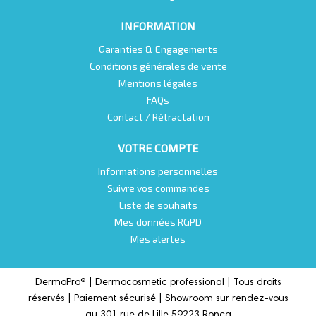
INFORMATION
Garanties & Engagements
Conditions générales de vente
Mentions légales
FAQs
Contact / Rétractation
VOTRE COMPTE
Informations personnelles
Suivre vos commandes
Liste de souhaits
Mes données RGPD
Mes alertes
DermoPro® |
Dermocosmetic professional |
Tous droits
réservés | Paiement sécurisé | Showroom sur rendez-vous
au 301 rue de Lille 59223 Roncq