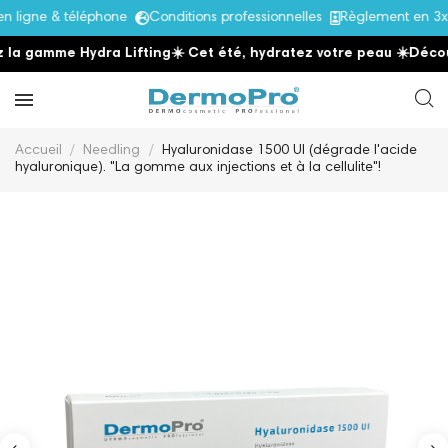
ligne & téléphone
Conditions professionnelles
Règlement en 3x 
a gamme Hydra Lifting
☀️ Cet été, hydratez votre peau
☀️
Découvr
Accueil
Needling
Hyaluronidase 1500 UI (dégrade l'acide
hyaluronique). "La gomme aux injections et à la cellulite"!