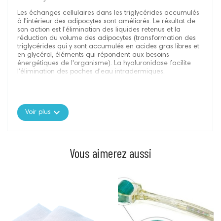
Les échanges cellulaires dans les triglycérides accumulés
à l'intérieur des adipocytes sont améliorés. Le résultat de
son action est l'élimination des liquides retenus et la
réduction du volume des adipocytes (transformation des
triglycérides qui y sont accumulés en acides gras libres et
en glycérol, éléments qui répondent aux besoins
énergétiques de l'organisme). La hyaluronidase facilite
l'élimination des poches d'eau intradermiques.
Nos produits de mésothérapie sont garantis :
expand_more
Voir plus
0% Conservateurs
0% Parfum
0% Colorants
0% Phtalate
Vous aimerez aussi
0% Ingrédients dérivés de l’être humain
Présentation : 5 flacons stériles de 10 ml
Prix
Prix