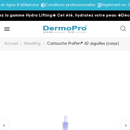
 ligne & téléphone
Conditions professionnelles
Règlement en 3x
 la gamme Hydra Lifting
☀️ Cet été, hydratez votre peau
☀️
Décou
Accueil
Needling
Cartouche ProPen® 42 aiguilles (corps)