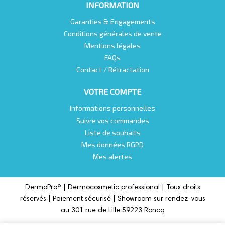
INFORMATION
Garanties & Engagements
Conditions générales de vente
Mentions légales
FAQs
Contact / Rétractation
VOTRE COMPTE
Informations personnelles
Suivre vos commandes
Liste de souhaits
Mes données RGPD
Mes alertes
DermoPro® |
Dermocosmetic professional |
Tous droits
réservés | Paiement sécurisé | Showroom sur rendez-vous
au 301 rue de Lille 59223 Roncq