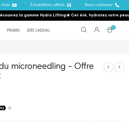
s frais
Échantillons offerts
Nous contacter
rez la gamme Hydra Lifting
☀️ Cet été, hydratez votre peau
☀️
Dé
0
PROMO
IDÉE CADEAU
 du microneedling - Offre
t