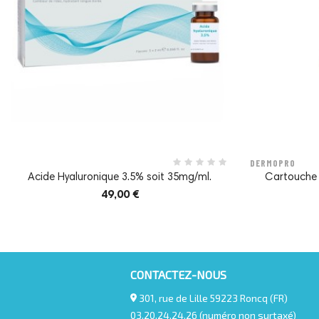
DERMOPRO
Acide Hyaluronique 3.5% soit 35mg/ml.
Cartouche P
49,00 €
CONTACTEZ-NOUS
301, rue de Lille 59223 Roncq (FR)
03.20.24.24.26 (numéro non surtaxé)