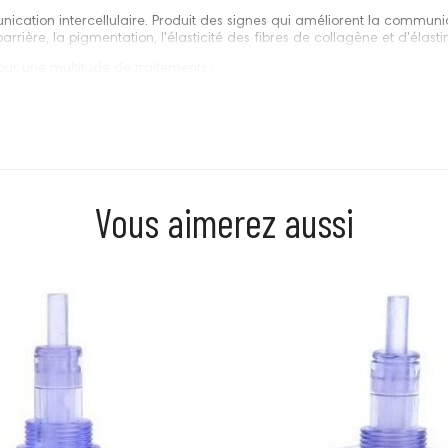
cation intercellulaire. Produit des signes qui améliorent la communica
arrière, la pigmentation, l'élasticité des fibres de collagène et d'élast
our une multitude de traitements :
Vous aimerez aussi
Prix