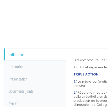
Indication
ProPen® procure une 
Utilisation
Il induit et régénère 
TRIPLE ACTION :
Présentation
1/
La micro-perforatio
minutes.
Documents joints
2/
Répare la matrice 
cellules épithéliales
production de facteur
Avis
(1)
d’Induction de Collag