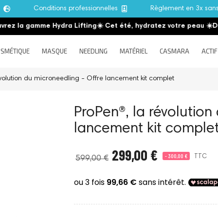
e
Conditions professionnelles
Règlement en 3x san
la gamme Hydra Lifting
☀️ Cet été, hydratez votre peau
☀️
Découv
SMÉTIQUE
MASQUE
NEEDLING
MATÉRIEL
CASMARA
ACTIF
évolution du microneedling - Offre lancement kit complet
ProPen®, la révolution
lancement kit comple
299,00 €
- 300,00 €
TTC
599,00 €