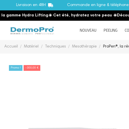
Livraison en 48H
Commande en ligne & téléphon
amme Hydra Lifting
☀️ Cet été, hydratez votre peau
☀️
Découvrez 
NOUVEAU
PEELING
CO
Accueil
Matériel
Techniques
Mesothérapie
ProPen®, la r
Promo !
-300,00 €