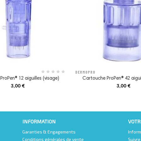
DERMOPRO
roPen® 12 aiguilles (visage)
Cartouche ProPen® 42 aiguil
3,00 €
3,00 €
INFORMATION
VOTR
Garanties & Engagements
Inform
Conditions générales de vente
Suivr