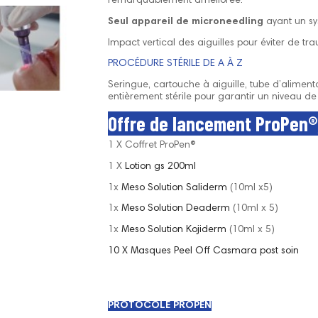
remarquablement améliorée.
Seul appareil de microneedling
ayant un sy
Impact vertical des aiguilles pour éviter de trau
PROCÉDURE STÉRILE DE A À Z
Seringue, cartouche à aiguille, tube d’alimenta
entièrement stérile pour garantir un niveau de
Offre de lancement ProPen®, 
1 X Coffret ProPen®
1 X
Lotion gs 200ml
1x
Meso Solution Saliderm
(10ml x5)
1x
Meso Solution Deaderm
(10ml x 5)
1x
Meso Solution Kojiderm
(10ml x 5)
10 X Masques Peel Off Casmara post soin
PROTOCOLE PROPEN