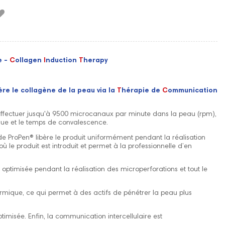
e -
C
ollagen
I
nduction
T
herapy
ère le collagène de la peau via la
T
hérapie de
C
ommunication
 effectuer jusqu'à 9500 microcanaux par minute dans la peau (rpm),
ue et le temps de convalescence.
e ProPen® libère le produit uniformément pendant la réalisation
ù le produit est introduit et permet à la professionnelle d’en
 optimisée pendant la réalisation des microperforations et tout le
ermique, ce qui permet à des actifs de pénétrer la peau plus
ptimisée. Enfin, la communication intercellulaire est