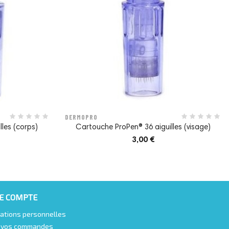
DERMOPRO
les (corps)
Cartouche ProPen® 36 aiguilles (visage)
3,00 €
E COMPTE
ations personnelles
e vos commandes