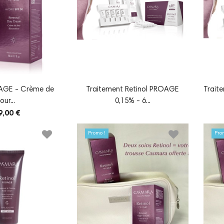
OAGE - Crème de
Traitement Retinol PROAGE
Trait
jour...
0,15% - 6...
9,00 €
Promo !
Pro