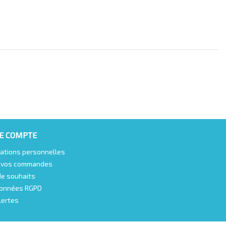
E COMPTE
ations personnelles
e vos commandes
de souhaits
onnées RGPD
lertes