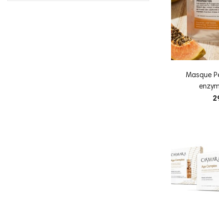
Masque Pe
enzym
2