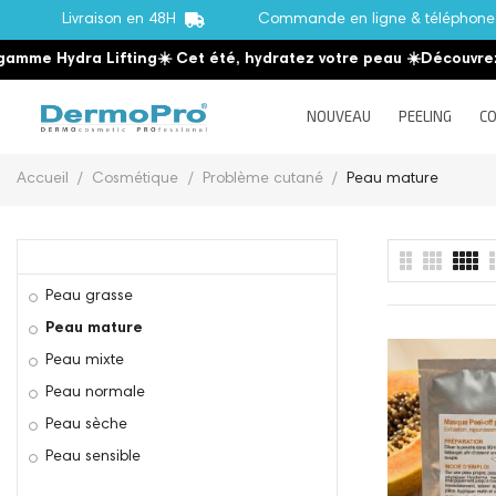
Livraison en 48H
Commande en ligne & téléphon
Hydra Lifting
☀️ Cet été, hydratez votre peau
☀️
Découvrez la ga
NOUVEAU
PEELING
CO
Accueil
Cosmétique
Problème cutané
Peau mature
Peau grasse
Peau mature
Peau mixte
Peau normale
Peau sèche
Peau sensible