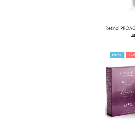
4
Promo !
-10,0