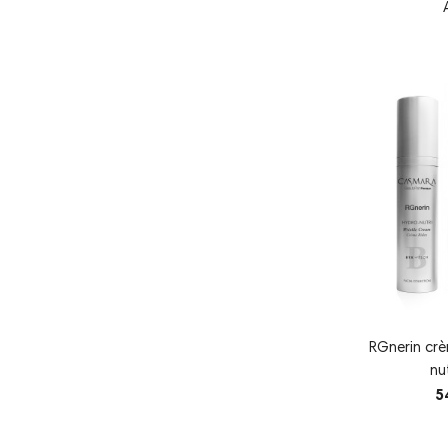
RGnerin crè
nut
5