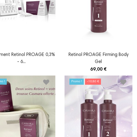
ement Retinol PROAGE 0,3%
Retinol PROAGE Firming Body
- 6...
Gel
69,00 €
mo !
Promo !
-10,80 €