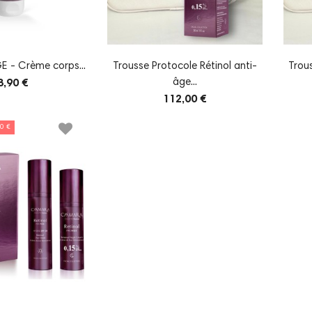
Retinol PROAGE - Crème corps...
Trousse Protocole Rétinol anti-
Trous
âge...
8,90 €
112,00 €
0 €