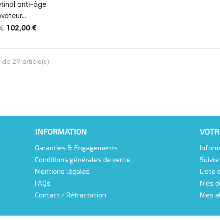
tinol anti-âge
vateur...
102,00 €
 €
de 29 article(s)
INFORMATION
VOTR
Garanties & Engagements
Inform
Conditions générales de vente
Suivr
Mentions légales
Liste 
FAQs
Mes d
Contact / Rétractation
Mes a