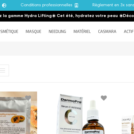
e
Conditions professionnelles
Règlement en 3x san
mme Hydra Lifting
☀️ Cet été, hydratez votre peau
☀️
Découvrez l
SMÉTIQUE
MASQUE
NEEDLING
MATÉRIEL
CASMARA
ACTIF