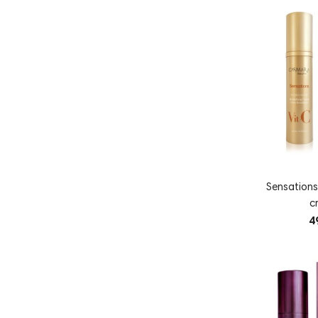
Sensation
c
4