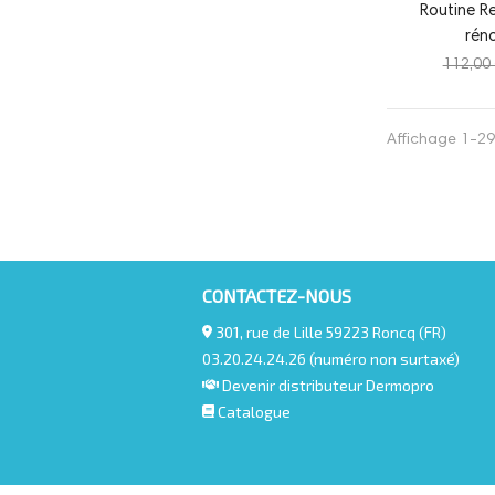
Routine Re
réno
112,00
Affichage 1-29 
CONTACTEZ-NOUS
301, rue de Lille 59223 Roncq (FR)
03.20.24.24.26 (numéro non surtaxé)
Devenir distributeur Dermopro
Catalogue