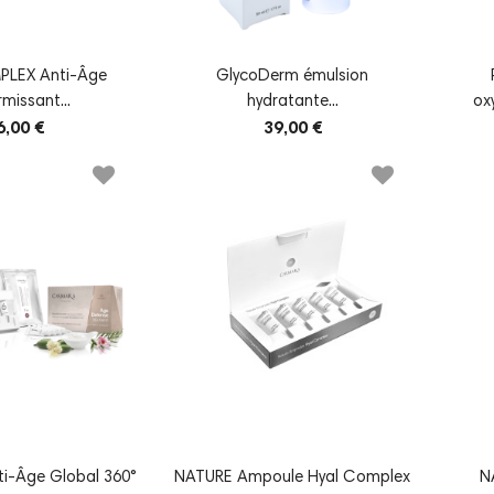
LEX Anti-Âge
GlycoDerm émulsion
rmissant...
hydratante...
ox
6,00 €
39,00 €
ti-Âge Global 360°
NATURE Ampoule Hyal Complex
N