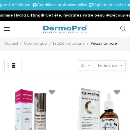
 & téléphone
Conditions professionnelles
Règlement en 3x sans 
e Hydra Lifting
☀️ Cet été, hydratez votre peau
☀️
Découvrez la 
Accueil
Cosmétique
Problème cutané
Peau normale
28
Pertinence