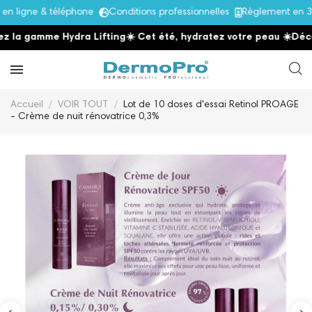
 ligne & téléphone
Conditions professionnelles
Règlement en 3x
 la gamme Hydra Lifting
☀️ Cet été, hydratez votre peau
☀️
Décou
Accueil
VOIR TOUT
Lot de 10 doses d'essai Retinol PROAGE
- Crème de nuit rénovatrice 0,3%