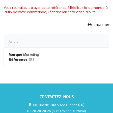
Vous souhaitez essayer cette référence ? Réalisez la demande à
la fin de votre commande, l'échantillon sera donc ajouté.
imprimer
Avis
(0)
Marque
Marketing
Référence
ER3
CONTACTEZ-NOUS
301, rue de Lille 59223 Roncq (FR)
03.20.24.24.26 (numéro non surtaxé)