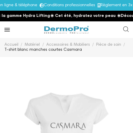
ligne & téléphone
Conditions professionnelles
Règlement en 3x 
la gamme Hydra Lifting
☀️ Cet été, hydratez votre peau
☀️
Découv
Accueil
Matériel
Accessoires & Mobiliers
Pièce de soin
T-shirt blanc manches courtes Casmara