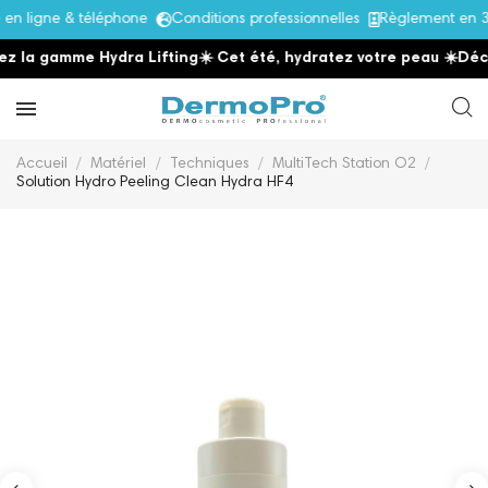
 ligne & téléphone
Conditions professionnelles
Règlement en 3x
 la gamme Hydra Lifting
☀️ Cet été, hydratez votre peau
☀️
Décou
Accueil
Matériel
Techniques
MultiTech Station O2
Solution Hydro Peeling Clean Hydra HF4