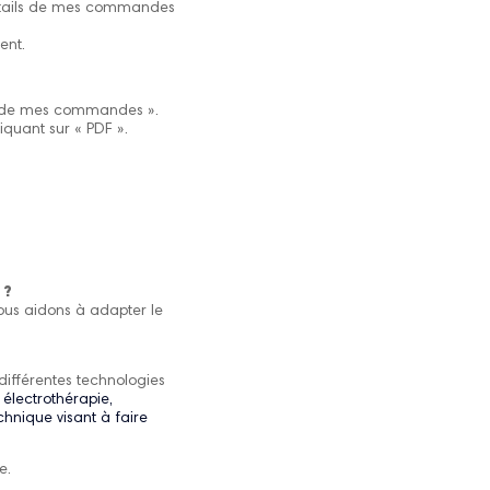
détails de mes commandes
ent.
ils de mes commandes ».
iquant sur « PDF ».
 ?
ous aidons à adapter le
différentes technologies
, électrothérapie,
chnique visant à faire
e.