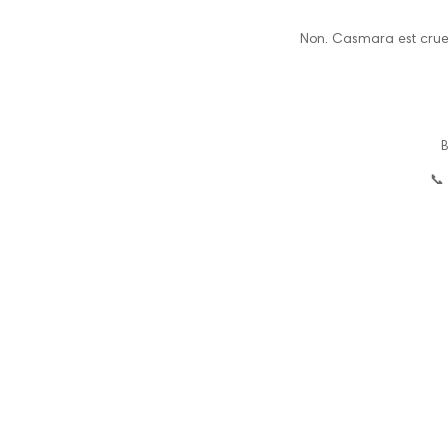
Non. Casmara est cruel
B
📞