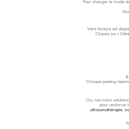
Pour changer le mode de
Vou
Votre facture est disp
Cliquez sur « Déta
L
Chaque peeling répond 
Oui, nos meso solutions
pour renforcer l
ultrasonothérapie, c
P