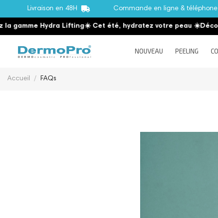
Livraison en 48H
Commande en ligne & téléphon
gamme Hydra Lifting
☀️ Cet été, hydratez votre peau
☀️
Découvrez
NOUVEAU
PEELING
CO
Accueil
FAQs