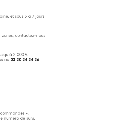
ne, et sous 5 à 7 jours
es zones, contactez-nous
jusqu’à 2 000 €.
us au
03 20 24 24 26
.
es commandes ».
le numéro de suivi.