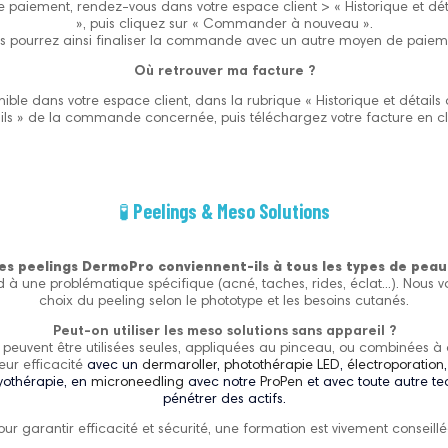
 paiement, rendez-vous dans votre espace client > « Historique et 
», puis cliquez sur « Commander à nouveau ».
s pourrez ainsi finaliser la commande avec un autre moyen de paiem
Où retrouver ma facture ?
onible dans votre espace client, dans la rubrique « Historique et déta
ils » de la commande concernée, puis téléchargez votre facture en cl
🧪
Peelings & Meso Solutions
es peelings DermoPro conviennent-ils à tous les types de peau
à une problématique spécifique (acné, taches, rides, éclat...). Nous v
choix du peeling selon le phototype et les besoins cutanés.
Peut-on utiliser les meso solutions sans appareil ?
 peuvent être utilisées seules, appliquées au pinceau, ou combinées à 
eur efficacité
avec un
dermaroller
,
photothérapie LED
,
électroporation
ryothérapie, en
microneedling
avec notre
ProPen
et avec toute autre te
pénétrer des actifs.
our garantir efficacité et sécurité, une formation est vivement conseillé