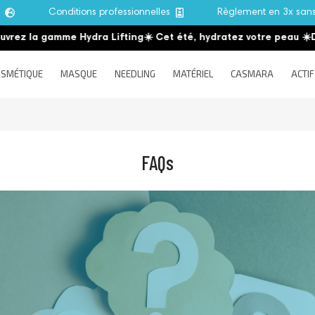
e
Conditions professionnelles
Règlement en 3x san
 la gamme Hydra Lifting
☀️ Cet été, hydratez votre peau
☀️
Décou
SMÉTIQUE
MASQUE
NEEDLING
MATÉRIEL
CASMARA
ACTIF
FAQs