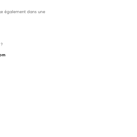
gage également dans une
 ?
com