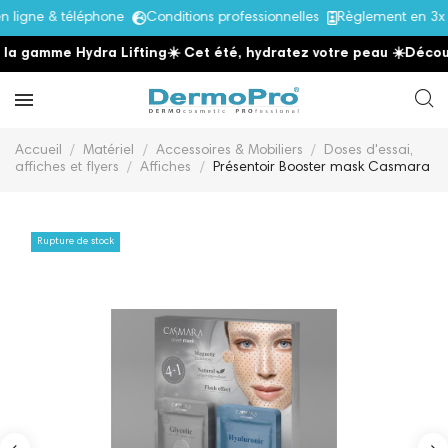
ligne & téléphone
Conditions professionnelles
Règlement en 3x s
a gamme Hydra Lifting
☀️ Cet été, hydratez votre peau
☀️
Découvr
Accueil
Matériel
Accessoires & Mobiliers
Doses d'essai,
affiches et flyers
Affiches
Présentoir Booster mask Casmara
Rupture de stock