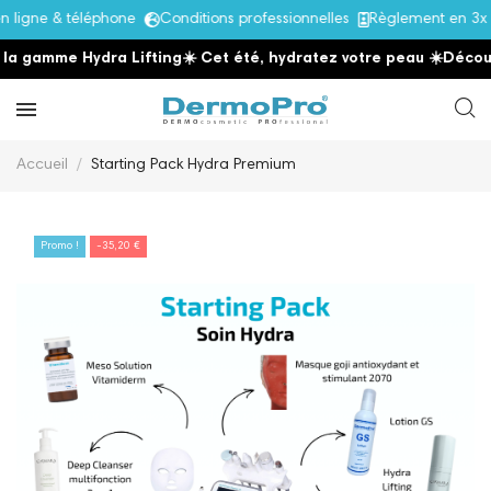
igne & téléphone
Conditions professionnelles
Règlement en 3x s
a gamme Hydra Lifting
☀️ Cet été, hydratez votre peau
☀️
Découvr
Accueil
Starting Pack Hydra Premium
Promo !
-35,20 €