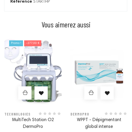
Référence
STARTHP
Vous aimerez aussi
Prix
Prix
Promo !
-277,00 €
TECHNOLOGIES
DERMOPRO
MultiTech Station O2
WPPT - Dépigmentant
DermoPro
global intense