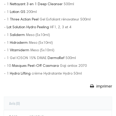
- 1
Nettoyant 3 en 1 Deep Cleanser
500ml
- 1
Lotion GS
200ml
- 1
Three Action Peel
Gel Exfoliant rénovateur 500ml
-
Lot Solution Hydro Peeling
HF1, 2, 3 et 4
- 1
Saliderm
Meso (5x10ml)
- 1
Hidroderm
Meso (5x10ml)
- 1
Vitamiderm
Meso (5x10ml)
- 1 Gel IOSON 15% DMAE
DermoRef
500ml
- 10
Masques Peel-Off Casmara
Goji antiox 2070
- 1
Hydra Lifting
crème Hydratante Hydro 50ml
imprimer
Avis
(0)