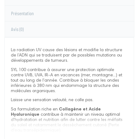
Présentation
Avis
(0)
La radiation UV cause des lésions et modifie la structure
de l’ADN qui se traduisent par de possibles mutations ou
développements de tumeurs.
SYL 100
contribue à assurer une protection optimale
contre UVB, UVA, IR-A en vacances (mer, montagne...) et
tout au long de l'année. Contribue à bloquer les ondes
inférieures à 380 nm qui endommage la structure des
molécules organiques.
Laisse une sensation velouté, ne colle pas.
Sa formulation riche en
Collagène et Acide
Hyaluronique
contribue à maintenir un niveau optimal
d'hydratation et nutrition afin de lutter contre les méfaits
du soleil et notamment le dessèchement cutané (Perte
d'eau transépidermique).