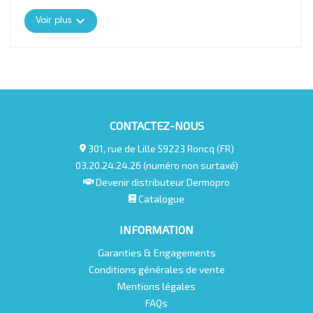
Agit comme véritable arme anti-âge, rend la peau plus
"élastique".
expand_more
Voir plus
Formulation sans a
llergène
s, non comédogène, sans
parfum.
CONTACTEZ-NOUS
301, rue de Lille 59223 Roncq (FR)
03.20.24.24.26 (numéro non surtaxé)
Devenir distributeur Dermopro
Catalogue
INFORMATION
Garanties & Engagements
Conditions générales de vente
Mentions légales
FAQs