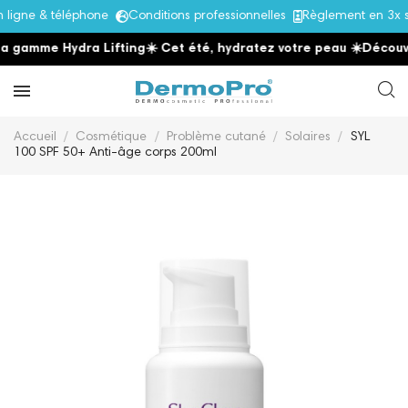
igne & téléphone
Conditions professionnelles
Règlement en 3x s
 gamme Hydra Lifting
☀️ Cet été, hydratez votre peau
☀️
Découvre
Accueil
Cosmétique
Problème cutané
Solaires
SYL
100 SPF 50+ Anti-âge corps 200ml