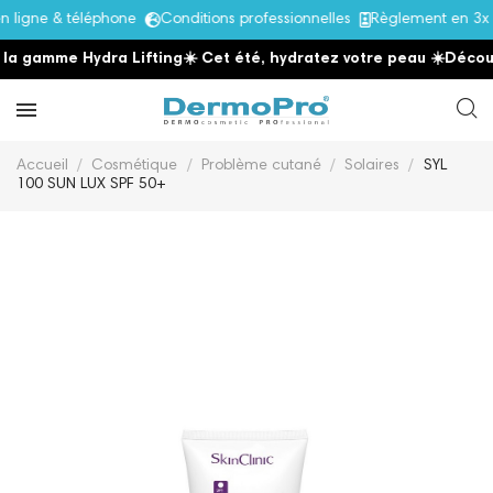
ligne & téléphone
Conditions professionnelles
Règlement en 3x s
a gamme Hydra Lifting
☀️ Cet été, hydratez votre peau
☀️
Découvr
Accueil
Cosmétique
Problème cutané
Solaires
SYL
100 SUN LUX SPF 50+