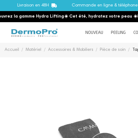
Livraison en 48H
Commande en ligne & téléphon
ez la gamme Hydra Lifting
☀️ Cet été, hydratez votre peau
☀️
Déc
NOUVEAU
PEELING
CO
Accueil
Matériel
Accessoires & Mobiliers
Pièce de soin
Ta