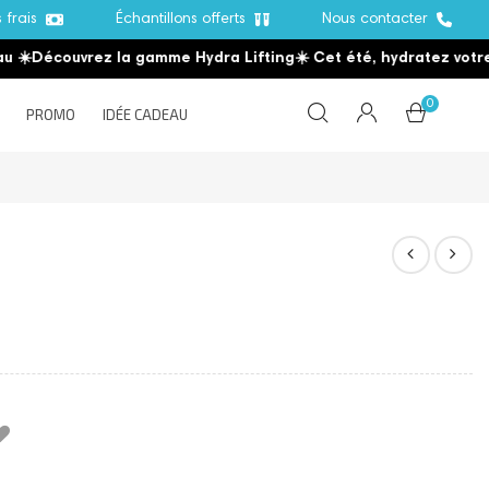
s frais
Échantillons offerts
Nous contacter
️
Découvrez la gamme Hydra Lifting
☀️ Cet été, hydratez votre p
0
PROMO
IDÉE CADEAU