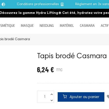
e
Conditions professionnelles
Règlement en 3x san
ouvrez la gamme Hydra Lifting
☀️ Cet été, hydratez votre peau
☀
SMÉTIQUE
MASQUE
NEEDLING
MATÉRIEL
CASMARA
ACTIF
pis brodé Casmara
Tapis brodé Casmara
6,24 €
TTC
Ajouter au panier