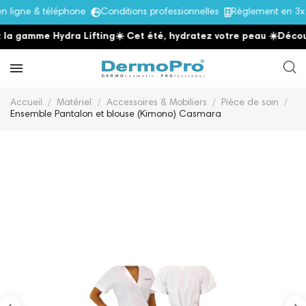
ligne & téléphone
Conditions professionnelles
Règlement en 3x 
a gamme Hydra Lifting
☀️ Cet été, hydratez votre peau
☀️
Découvr
Accueil
Matériel
Accessoires & Mobiliers
Pièce de soin
Ensemble Pantalon et blouse (Kimono) Casmara