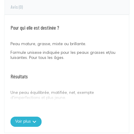
Avis
(0)
Pour qui elle est destinée ?
Peau mature, grasse, mixte ou brillante.
Formule unisexe indiquée pour les peaux grasses et/ou
luisantes. Pour tous les âges.
Résultats
Une peau équilibrée, matifiée, net, exempte
d'imperfections et plus jeune.
Actifs significatifs
expand_more
Voir plus