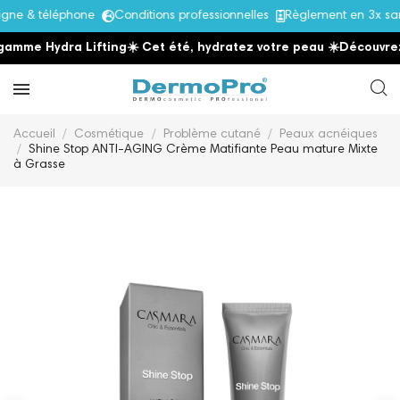
e & téléphone
Conditions professionnelles
Règlement en 3x sans
me Hydra Lifting
☀️ Cet été, hydratez votre peau
☀️
Découvrez la
Accueil
Cosmétique
Problème cutané
Peaux acnéiques
Shine Stop ANTI-AGING Crème Matifiante Peau mature Mixte
à Grasse