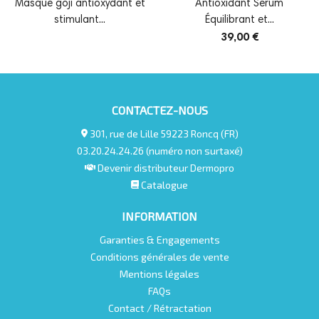
Masque goji antioxydant et
Antioxidant Sérum
KARITE :
actif hautement nutritif. Un beurre
stimulant...
Équilibrant et...
naturel riche qui offre un équilibre parfait entre
39,00 €
hydratation et nutrition, gardant la peau en bonne santé.
CONTACTEZ-NOUS
301, rue de Lille 59223 Roncq (FR)
03.20.24.24.26 (numéro non surtaxé)
Devenir distributeur Dermopro
Catalogue
INFORMATION
Garanties & Engagements
Conditions générales de vente
Mentions légales
FAQs
Contact / Rétractation