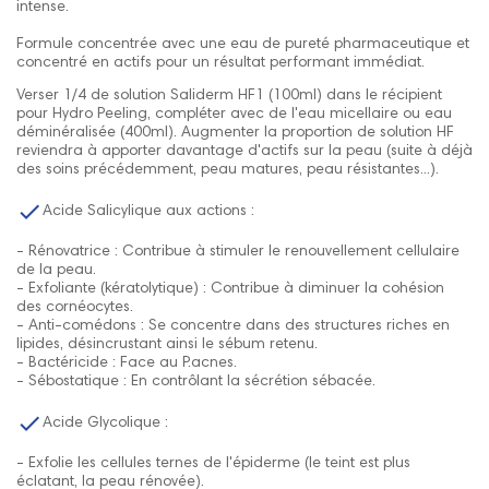
intense.
Formule concentrée avec une eau de pureté pharmaceutique et
concentré en actifs pour un résultat performant immédiat.
Verser 1/4 de solution Saliderm HF1 (100ml) dans le récipient
pour Hydro Peeling, compléter avec de l'eau micellaire ou eau
déminéralisée (400ml). Augmenter la proportion de solution HF
reviendra à apporter davantage d'actifs sur la peau (suite à déjà
des soins précédemment, peau matures, peau résistantes...).

Acide Salicylique aux actions :
- Rénovatrice : Contribue à stimuler le renouvellement cellulaire
de la peau.
- Exfoliante (kératolytique) : Contribue à diminuer la cohésion
des cornéocytes.
- Anti-comédons : Se concentre dans des structures riches en
lipides, désincrustant ainsi le sébum retenu.
- Bactéricide : Face au P.acnes.
- Sébostatique : En contrôlant la sécrétion sébacée.

Acide Glycolique :
- Exfolie les cellules ternes de l'épiderme (le teint est plus
éclatant, la peau rénovée).