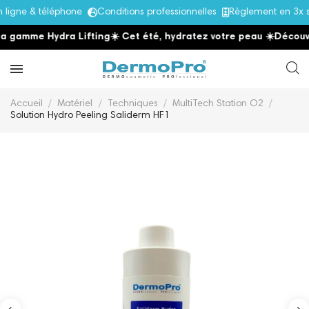
igne & téléphone
Conditions professionnelles
Règlement en 3x sa
 gamme Hydra Lifting
☀️ Cet été, hydratez votre peau
☀️
Découvre
Accueil
Matériel
Techniques
MultiTech Station O2
Solution Hydro Peeling Saliderm HF1