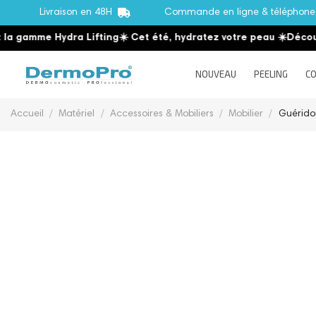
Livraison en 48H
Commande en ligne & téléphon
a gamme Hydra Lifting
☀️ Cet été, hydratez votre peau
☀️
Découvr
NOUVEAU
PEELING
CO
Accueil
Matériel
Accessoires & Mobiliers
Mobilier
Guérido