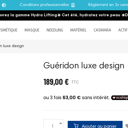
e
Conditions professionnelles
Règlement en 3x san
ez la gamme Hydra Lifting
☀️ Cet été, hydratez votre peau
☀️
Déc
SMÉTIQUE
MASQUE
NEEDLING
MATÉRIEL
CASMARA
ACTIF
n luxe design
Guéridon luxe design
189,00 €
TTC
Ajouter au panier